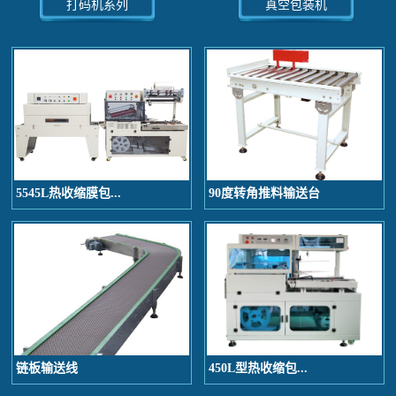
打码机系列
真空包装机
5545L热收缩膜包...
90度转角推料输送台
链板输送线
450L型热收缩包...