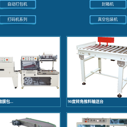
自动打包机
封箱机
打码机系列
真空包装机
缩膜包...
90度转角推料输送台